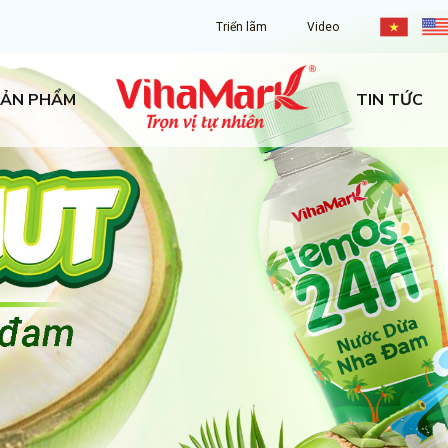
Triển lãm
Video
ẢN PHẨM
TIN TỨC