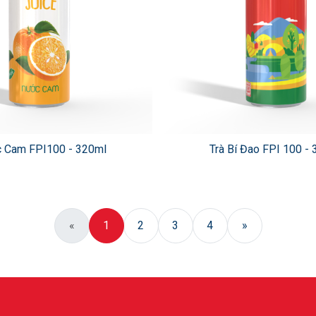
 Cam FPI100 - 320ml
Trà Bí Đao FPI 100 -
«
1
2
3
4
»